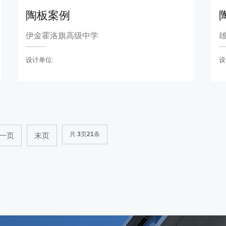
陶板案例
伊金霍洛旗高级中学
设计单位:
设
共
3
页
21
条
一页
末页