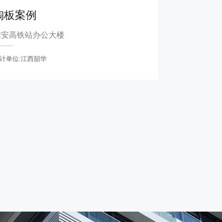
陶板案例
雄安高铁站办公大楼
计单位:江西韶华